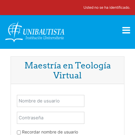
Saltar al contenido principal
Usted no se ha identificado.
Maestría en Teología
Virtual
Nombre de usuario
Contraseña
Recordar nombre de usuario